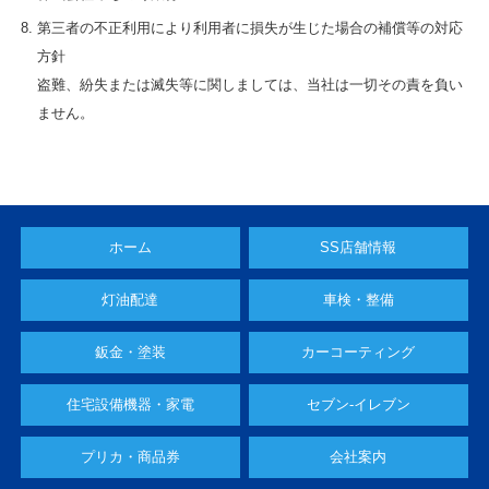
第三者の不正利用により利用者に損失が生じた場合の補償等の対応
方針
盗難、紛失または滅失等に関しましては、当社は一切その責を負い
ません。
ホーム
SS店舗情報
灯油配達
車検・整備
鈑金・塗装
カーコーティング
住宅設備機器・家電
セブン-イレブン
プリカ・商品券
会社案内