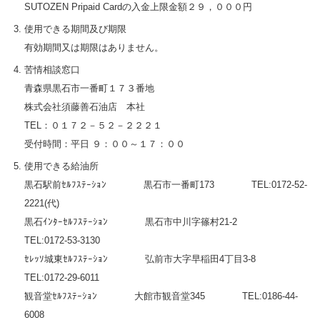
SUTOZEN Pripaid Cardの入金上限金額２９，０００円
使用できる期間及び期限
有効期間又は期限はありません。
苦情相談窓口
青森県黒石市一番町１７３番地
株式会社須藤善石油店 本社
TEL：０１７２－５２－２２２１
受付時間：平日 ９：００～１７：００
使用できる給油所
黒石駅前ｾﾙﾌｽﾃｰｼｮﾝ 黒石市一番町173 TEL:0172-52-
2221(代)
黒石ｲﾝﾀｰｾﾙﾌｽﾃｰｼｮﾝ 黒石市中川字篠村21-2
TEL:0172-53-3130
ｾﾚｯｿ城東ｾﾙﾌｽﾃｰｼｮﾝ 弘前市大字早稲田4丁目3-8
TEL:0172-29-6011
観音堂ｾﾙﾌｽﾃｰｼｮﾝ 大館市観音堂345 TEL:0186-44-
6008