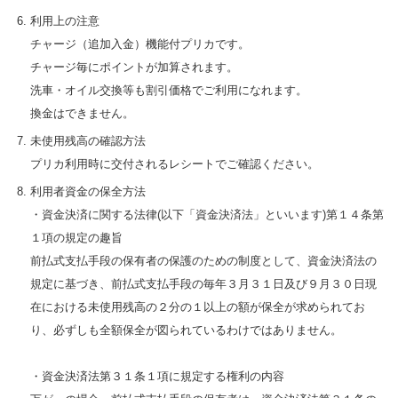
利用上の注意
チャージ（追加入金）機能付プリカです。
チャージ毎にポイントが加算されます。
洗車・オイル交換等も割引価格でご利用になれます。
換金はできません。
未使用残高の確認方法
プリカ利用時に交付されるレシートでご確認ください。
利用者資金の保全方法
・資金決済に関する法律(以下「資金決済法」といいます)第１４条第
１項の規定の趣旨
前払式支払手段の保有者の保護のための制度として、資金決済法の
規定に基づき、前払式支払手段の毎年３月３１日及び９月３０日現
在における未使用残高の２分の１以上の額が保全が求められてお
り、必ずしも全額保全が図られているわけではありません。
・資金決済法第３１条１項に規定する権利の内容