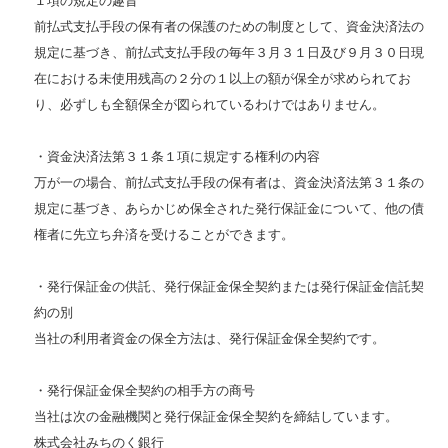
１項の規定の趣旨
前払式支払手段の保有者の保護のための制度として、資金決済法の
規定に基づき、前払式支払手段の毎年３月３１日及び９月３０日現
在における未使用残高の２分の１以上の額が保全が求められてお
り、必ずしも全額保全が図られているわけではありません。
・資金決済法第３１条１項に規定する権利の内容
万が一の場合、前払式支払手段の保有者は、資金決済法第３１条の
規定に基づき、あらかじめ保全された発行保証金について、他の債
権者に先立ち弁済を受けることができます。
・発行保証金の供託、発行保証金保全契約または発行保証金信託契
約の別
当社の利用者資金の保全方法は、発行保証金保全契約です。
・発行保証金保全契約の相手方の商号
当社は次の金融機関と発行保証金保全契約を締結しています。
株式会社みちのく銀行