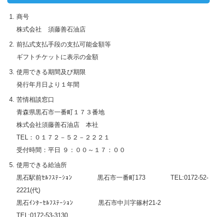
商号
株式会社 須藤善石油店
前払式支払手段の支払可能金額等
ギフトチケットに表示の金額
使用できる期間及び期限
発行年月日より１年間
苦情相談窓口
青森県黒石市一番町１７３番地
株式会社須藤善石油店 本社
TEL：０１７２－５２－２２２１
受付時間：平日 ９：００～１７：００
使用できる給油所
黒石駅前ｾﾙﾌｽﾃｰｼｮﾝ 黒石市一番町173 TEL:0172-52-
2221(代)
黒石ｲﾝﾀｰｾﾙﾌｽﾃｰｼｮﾝ 黒石市中川字篠村21-2
TEL:0172-53-3130