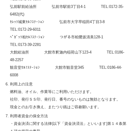
弘前駅前給油所 弘前市駅前3丁目4-1 TEL:0172-35-
6482(代)
ｾﾚｯｿ城東ｾﾙﾌｽﾃｰｼｮﾝ 弘前市大字早稲田4丁目3-8
TEL:0172-29-6011
ﾍﾟｶﾞｯｿ柏ｾﾙﾌｽﾃｰｼｮﾝ つがる市柏鷺坂清美128-1
TEL:0173-39-2281
大館給油所 大館市釈迦内稲荷山下123-4 TEL:0186-
48-2257
観音堂ｾﾙﾌｽﾃｰｼｮﾝ 大館市観音堂345 TEL:0186-44-
6008
利用上の注意
燃料油、オイル、作業等にご利用いただけます。
社印、発行ＳＳ印、発行日、番号のないものは無効となります。
現金とのお引き換え、またつり銭はご容赦願います。
利用者資金の保全方法
・資金決済に関する法律(以下「資金決済法」といいます)第１４条第