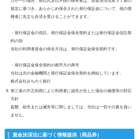
万が一の場合、前払式支払手段の保有者は、資金決済法第３１条の
規定に基づき、あらかじめ保全された発行保証金について、他の債
権者に先立ち弁済を受けることができます。
・発行保証金の供託、発行保証金保全契約または発行保証金信託契
約の別
当社の利用者資金の保全方法は、発行保証金保全契約です。
・発行保証金保全契約の相手方の商号
当社は次の金融機関と発行保証金保全契約を締結しています。
株式会社みちのく銀行
第三者の不正利用により利用者に損失が生じた場合の補償等の対応
方針
盗難、紛失または滅失等に関しましては、当社は一切その責を負い
ません。
資金決済法に基づく情報提供（商品券）