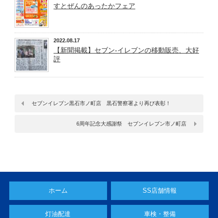
すとぜんのあったかフェア
2022.08.17
【新聞掲載】セブン-イレブンの移動販売、大好
評
セブンイレブン黒石市ノ町店 黒石警察署より再び表彰！
6周年記念大感謝祭 セブンイレブン市ノ町店
ホーム
SS店舗情報
灯油配達
車検・整備