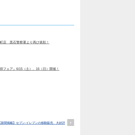
町店 黒石警察署より再び表彰！
フェア』6/15（土）、16（日）開催！
【新聞掲載】セブン-イレブンの移動販売、大好評