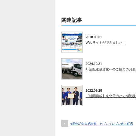
関連記事
2018.09.01
Webサイトができました！
2024.10.31
灯油配送最適化へのご協力のお願
2022.09.28
【新聞掲載】東北電力から感謝状
6周年記念大感謝祭 セブンイレブン市ノ町店