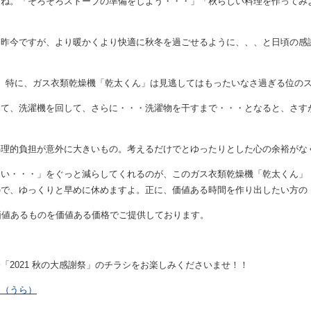
たね。「そろそろストーブの準備をしよう・・・」「秋らしい料理を作ってみ
昨今ですが、より暖かくより快適に秋冬を過ごせるように、、、と日頃の感謝を
。特に、ガス衣類乾燥機「乾太くん」は見逃してはもったいなさ過ぎる位の
して、洗濯機を回して、さらに・・・洗濯物を干すまで・・・となると、さす
心理的負担が意外に大きいもの。考えるだけでとゆったりとした心の余裕がな
たい・・・」をぐっと減らしてくれるのが、このガス衣類乾燥機「乾太くん」
ので、ゆっくりと早めに休めますよ。正に、価値ある時間を作り出したい方の
価値あるものを価値ある価格でご提供しております。
「2021 秋の大感謝祭」のチラシをお楽しみくださいませ！！
ア（うら）