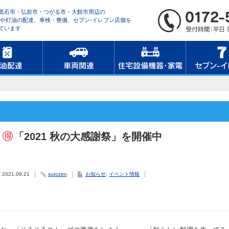
黒石市・弘前市・つがる市・大館市周辺の
営や灯油の配達、車検・整備、セブン-イレブン店舗を
ています
「2021 秋の大感謝祭」を開催中
2021.09.21
sutozen
お知らせ
,
イベント情報